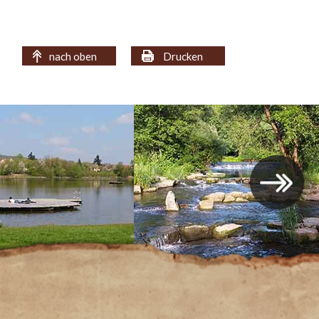
nach oben
Drucken
›