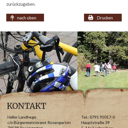
zurückzugeben.
nach oben
Drucken
‹
›
KONTAKT
Haller Landhege
Tel.: 0791 95017-0
c/o Bürgermeisteramt Rosengarten
Hauptstraße 39
74538 Rosengarten